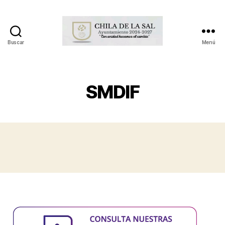
Buscar
Menú
H.
Ayuntamiento
de
Chila
SMDIF
de
la
Sal,
Puebla